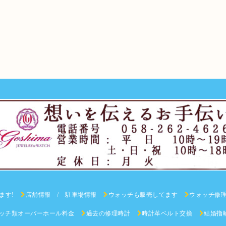
ます!
店舗情報 / 駐車場情報
ウォッチも販売してます
ウォッチ修
ッチ類オーバーホール料金
過去の修理時計
時計革ベルト交換
結婚指