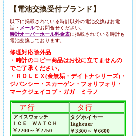
【電池交換受付ブランド】
以下に掲載されている時計以外の電池交換は
お電
話
・
メール
でお問合
せ
くださ
い。
時計オーバーホール料金表
に掲載されている時計も
電池交換しております。
修理対応除外品
・時計のコピー商品はお役に立てませんの
でご了承ください。
・ＲＯＬＥＸ(金無垢・デイトナシリーズ)・
ジバンシー・スカーゲン・フォリフォリ
・
マークジェイコブ・ガガ ミラノ
ア行
タ行
アイスウォッチ
タグホイヤー
ＩＣＥ ＷＡＴＣＨ
Tagheuer
￥2200～￥2750
￥3300～￥6600