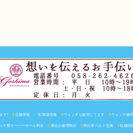
ます!
店舗情報 / 駐車場情報
ウォッチも販売してます
ウォッチ修
ッチ類オーバーホール料金
過去の修理時計
時計革ベルト交換
結婚指