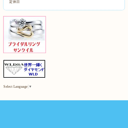
定休日
Select Language
▼