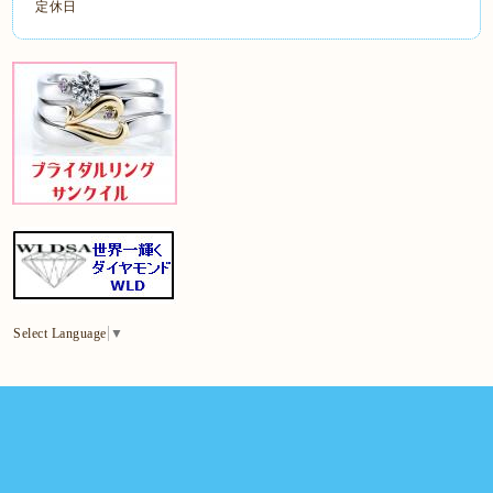
定休日
Select Language
▼